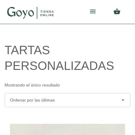
Skip
Skip
to
to
navigation
content
TARTAS
PERSONALIZADAS
Mostrando el único resultado